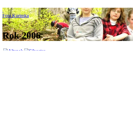
Foto Kurimka
Rok 2006
Altanok
Silvester
28 images
19 images
Next:
Rok 2005
Previous:
Rok 2007
47 images ·
jAlbum - tvorca webových galérií
&
Turtle
Skin: Turtle