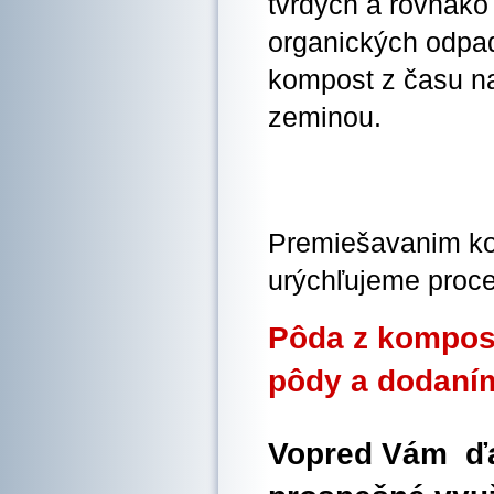
tvrdých a rovnako
organických odpad
kompost z času n
zeminou.
Premiešavanim ko
urýchľujeme proc
Pôda z kompos
pôdy a dodaním
Vopred Vám ďa