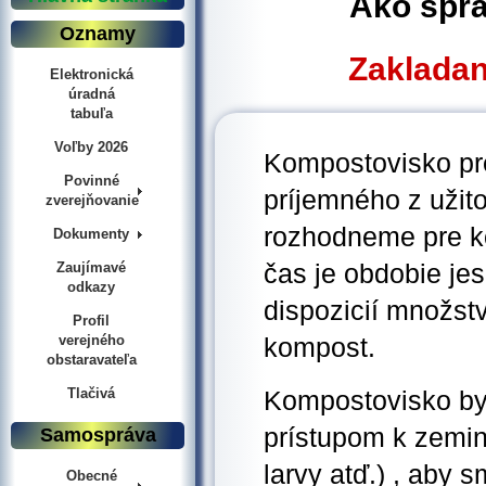
Ako spr
Oznamy
Zaklada
Elektronická
úradná
tabuľa
Voľby 2026
Kompostovisko pr
Povinné
príjemného z užit
zverejňovanie
rozhodneme pre k
Dokumenty
čas je obdobie je
Zaujímavé
odkazy
dispozicií množs
Profil
verejného
kompost.
obstaravateľa
Tlačivá
Kompostovisko by
prístupom k zemin
Samospráva
larvy atď.) , aby s
Obecné