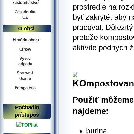
zastupiteľstvo
prostredie na roz
Zasadnutia
byť zakryté, aby 
OZ
pracoval. Dôležitý
O obci
pretože kompostov
História obce
aktivite pôdnych ž
Cirkev
Vývoz
odpadu
Športové
dianie
Fotogaléria
Použiť môžeme 
Počitadlo
nájdeme:
prístupov
burina