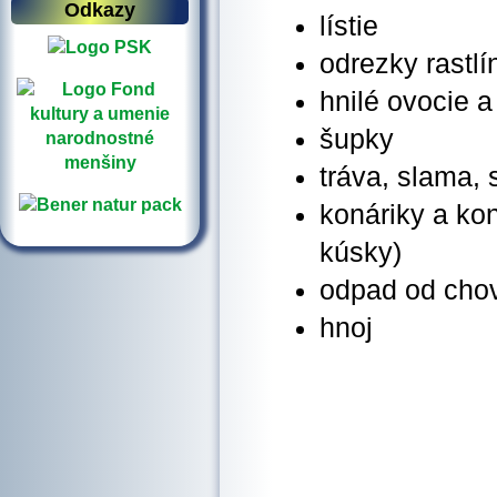
Odkazy
lístie
odrezky rastlí
hnilé ovocie a
šupky
tráva, slama,
konáriky a ko
kúsky)
odpad od chov
hnoj