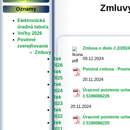
Zmluv
Oznamy
Elektronická
úradná tabuľa
Voľby 2026
Povinné
zverejňovanie
Zmluva o dielo č.2/2024
Zmluvy
09.12.2024
Rok
2026
Poistná zmluva - Povin
Rok
2025
20.11.2024
Rok
Úrazové poistenie uch
2024
č.5190066226
Rok
2023
20.11.2024
Rok
2022
Úrazové poistenie uch
Rok
č.5190066225
2021