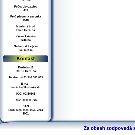
Svidnik
Počet obyvateľov
410
Prvá písomná zmienka
1548
Matričný úrad
Obec Cernina
Výmer katastra
1246 ha
Nadmorská výška
330 m.n.m
Kontakt
Kurimka 12
090 16 Cernina
Telefón: +421 940 500 039
E-mail:
kurimka@kurimka.sk
IČO: 00330663
DIČ: 2020808746
IBAN:
SK89 5600 0000 0036 3264
8001
Za obsah zodpovedá s