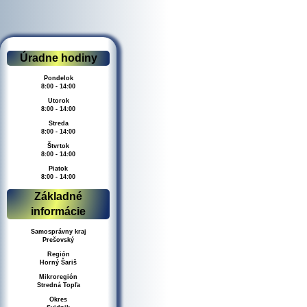
Úradne hodiny
Pondelok
8:00 - 14:00
Utorok
8:00 - 14:00
Streda
8:00 - 14:00
Štvrtok
8:00 - 14:00
Piatok
8:00 - 14:00
Základné
informácie
Samosprávny kraj
Prešovský
Región
Horný Šariš
Mikroregión
Stredná Topľa
Okres