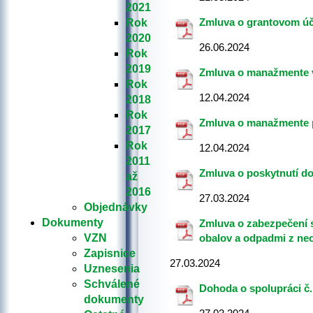
2021
Zmluva o grantovom účt
Rok
2020
26.06.2024
Rok
2019
Zmluva o manažmente ve
Rok
12.04.2024
2018
Rok
Zmluva o manažmente pr
2017
Rok
12.04.2024
2011
Zmluva o poskytnutí d
až
2016
27.03.2024
Objednávky
Dokumenty
Zmluva o zabezpečení 
VZN
obalov a odpadmi z ne
Zapisnice
27.03.2024
Uznesenia
Schválené
Dohoda o spolupráci č.
dokumenty