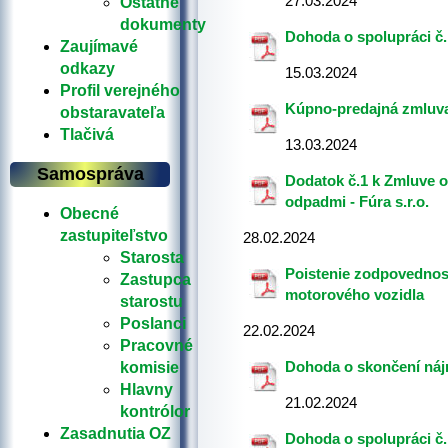
27.03.2024
Ostatné
dokumenty
Dohoda o spolupráci č.
Zaujímavé
odkazy
15.03.2024
Profil verejného
Kúpno-predajná zmluva
obstaravateľa
Tlačivá
13.03.2024
Samospráva
Dodatok č.1 k Zmluve o 
odpadmi - Fúra s.r.o.
Obecné
zastupiteľstvo
28.02.2024
Starosta
Poistenie zodpovednos
Zastupca
motorového vozidla
starostu
Poslanci
22.02.2024
Pracovné
Dohoda o skončení náj
komisie
Hlavny
21.02.2024
kontrólor
Zasadnutia OZ
Dohoda o spolupráci č.