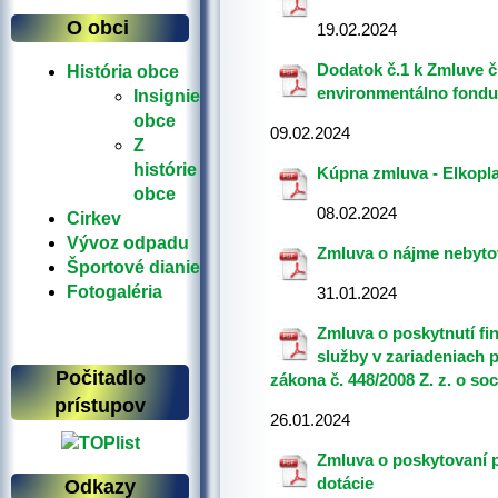
O obci
19.02.2024
Dodatok č.1 k Zmluve č
História obce
environmentálno fondu
Insignie
obce
09.02.2024
Z
histórie
Kúpna zmluva - Elkoplas
obce
08.02.2024
Cirkev
Vývoz odpadu
Zmluva o nájme nebytov
Športové dianie
Fotogaléria
31.01.2024
Zmluva o poskytnutí fi
služby v zariadeniach
Počitadlo
zákona č. 448/2008 Z. z. o s
prístupov
26.01.2024
Zmluva o poskytovaní 
dotácie
Odkazy