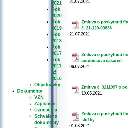
21.07.2021
2021
Rok
2020
Rok
Zmluva o poskytnutí fi
č. 21-120-00838
2019
21.07.2021
Rok
2018
Rok
2017
Zmluva o poskytnutí fi
Rok
autobusová čakareň
2011
06.07.2021
až
2016
Objednávky
Zmluva č. 3211097 o po
Dokumenty
19.05.2021
VZN
Zapisnice
Uznesenia
Zmluva o poskytnutí fi
Schválené
služby
dokumenty
01.03.2021