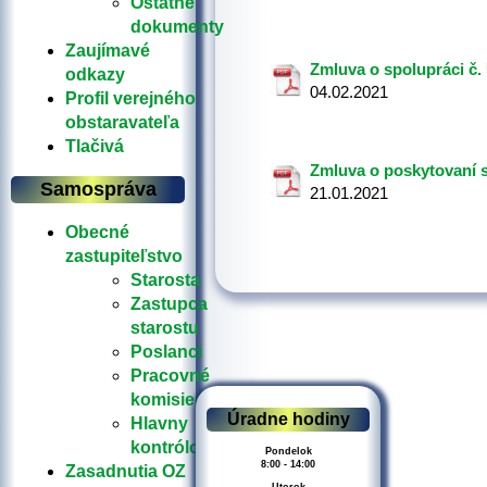
Ostatné
dokumenty
Zaujímavé
Zmluva o spolupráci č
odkazy
04.02.2021
Profil verejného
obstaravateľa
Tlačivá
Zmluva o poskytovaní sl
Samospráva
21.01.2021
Obecné
zastupiteľstvo
Starosta
Zastupca
starostu
Poslanci
Pracovné
komisie
Úradne hodiny
Hlavny
kontrólor
Pondelok
8:00 - 14:00
Zasadnutia OZ