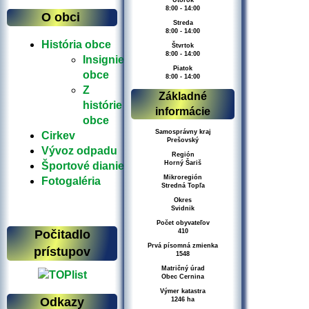
Utorok
8:00 - 14:00
O obci
Streda
8:00 - 14:00
História obce
Štvrtok
8:00 - 14:00
Insignie
Piatok
obce
8:00 - 14:00
Z
Základné
histórie
informácie
obce
Samosprávny kraj
Cirkev
Prešovský
Vývoz odpadu
Región
Horný Šariš
Športové dianie
Mikroregión
Fotogaléria
Stredná Topľa
Okres
Svidnik
Počet obyvateľov
Počitadlo
410
Prvá písomná zmienka
prístupov
1548
Matričný úrad
Obec Cernina
Výmer katastra
Odkazy
1246 ha