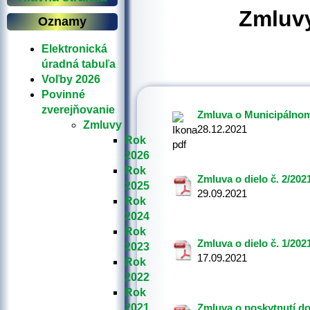
Zmluv
Oznamy
Elektronická
úradná tabuľa
Voľby 2026
Povinné
zverejňovanie
Zmluva o Municipálnom 
Zmluvy
28.12.2021
Rok
2026
Rok
Zmluva o dielo č. 2/2021
2025
29.09.2021
Rok
2024
Rok
Zmluva o dielo č. 1/2021
2023
17.09.2021
Rok
2022
Rok
2021
Zmluva o poskytnutí do