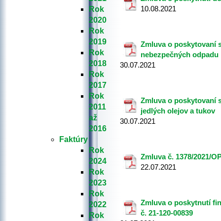
10.08.2021
Rok
2020
Rok
2019
Zmluva o poskytovaní s
Rok
nebezpečných odpadu
2018
30.07.2021
Rok
2017
Rok
Zmluva o poskytovaní s
2011
jedlých olejov a tukov
až
30.07.2021
2016
Faktúry
Rok
Zmluva č. 1378/2021/OP
2024
22.07.2021
Rok
2023
Rok
Zmluva o poskytnutí fi
2022
č. 21-120-00839
Rok