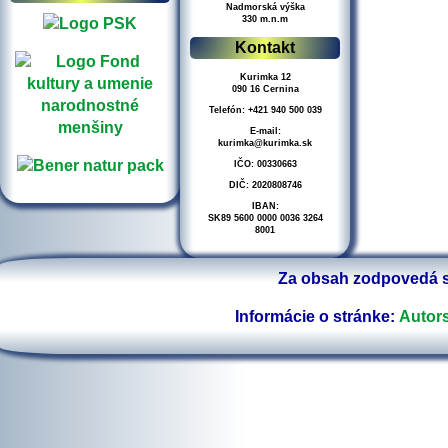
Nadmorská výška
330 m.n.m
Kontakt
Kurimka 12
090 16 Cernina
Telefón: +421 940 500 039
E-mail:
kurimka@kurimka.sk
IČO: 00330663
DIČ: 2020808746
IBAN:
SK89 5600 0000 0036 3264
8001
Za obsah zodpovedá s
Informácie o stránke:
Autors