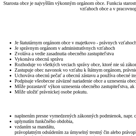
Starosta obce je najvyšším výkonným orgánom obce. Funkcia starostu
vzťahoch obce a v pracovno
Je štatutárnym orgánom obce v majetkovo - právnych vzťahoc
Je správnym orgánom v administratívnych vzťahoch
Zvoláva a vedie zasadnutia obecného zastupiteľstva
Vykonáva obecnú správu
Rozhoduje vo všetkých veciach správy obce, ktoré nie sú zák
Zastupuje obec navonok vo vzťahu k štátnym orgánom, právn
Uchováva obecnú pečať a obecnú zástavu a používa obecné in
Podpisuje všeobecne záväzné nariadenie obce a uznesenia obec
Môže pozastaviť výkon uznesenia obecného zastupiteľstva, ak 
Môže uložiť právnickej osobe pokutu.
naplnením presne vymedzených zákonných podmienok, napr. o
uplynutím funkčného obdobia,
vzdaním sa mandátu,
právoplatným odsúdením za úmyselný trestný čin alebo právopl