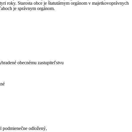
tyri roky. Starosta obce je štatutárnym orgánom v majetkovoprávnych
ťahoch je správnym orgánom.
vyhradené obecnému zastupiteľstvu
dné
bol podmienečne odložený,