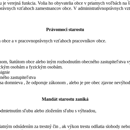
 je verejná funkcia. Volia ho obyvatelia obce v priamych voľbách na š
právnych vzťahoch zamestnancov obce. V administratívnoprávnych vz
Právomoci starostu
h obce a v pracovnoprávnych vzťahoch pracovníkov obce.
onom, štatútom obce alebo iným rozhodnutím obecného zastupiteľstva 
ickým osobám a fyzickým osobám.
signie
ného zastupiteľstva
sa domnieva , že odporuje zákonom , alebo je pre obec zjavne nevýho
Mandát starostu zaniká
dmietnutím sľubu alebo zložením sľubu s výhradou,
atným odsúdením za trestný čin , ak výkon trestu odňatia slobody ne