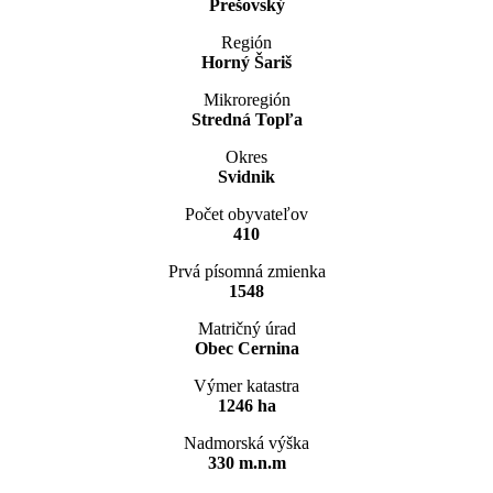
Prešovský
Región
Horný Šariš
Mikroregión
Stredná Topľa
Okres
Svidnik
Počet obyvateľov
410
Prvá písomná zmienka
1548
Matričný úrad
Obec Cernina
Výmer katastra
1246 ha
Nadmorská výška
330 m.n.m