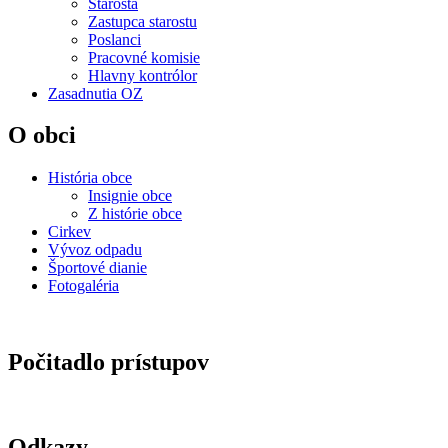
Starosta
Zastupca starostu
Poslanci
Pracovné komisie
Hlavny kontrólor
Zasadnutia OZ
O obci
História obce
Insignie obce
Z histórie obce
Cirkev
Vývoz odpadu
Športové dianie
Fotogaléria
Počitadlo prístupov
Odkazy